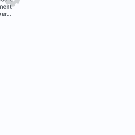
ment
er...